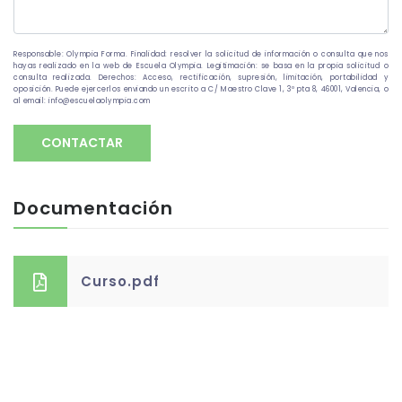
Responsable: Olympia Forma. Finalidad: resolver la solicitud de información o consulta que nos
hayas realizado en la web de Escuela Olympia. Legitimación: se basa en la propia solicitud o
consulta realizada. Derechos: Acceso, rectificación, supresión, limitación, portabilidad y
oposición. Puede ejercerlos enviando un escrito a C/ Maestro Clave 1, 3º pta 8, 46001, Valencia, o
al email: info@escuelaolympia.com
CONTACTAR
Documentación
Curso.pdf