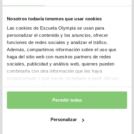
¿CUÁNTO?
PRECIO
Nosotros todavía tenemos que usar cookies
Cuota mensual lunes o miércoles (2 h./semana) –
Las cookies de Escuela Olympia se usan para
80 €
personalizar el contenido y los anuncios, ofrecer
funciones de redes sociales y analizar el tráfico.
Además, compartimos información sobre el uso que
MATRÍCULA
:
40 €
haga del sitio web con nuestros partners de redes
sociales, publicidad y análisis web, quienes pueden
Descuentos familiares
en las cuotas:
combinarla con otra información que les haya
2º miembro: 25% de descuento.
proporcionado o que hayan recopilado a partir del uso
3º y siguientes: 40% de descuento.
que haya hecho de sus servicios.
Permitir todas
VENTE.
Personalizar
Improvisa. Sal de lo cotidiano.
Toma