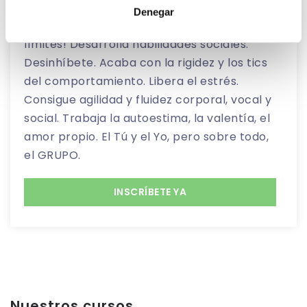
conciencia de tu propio cuerpo, encuentra
Denegar
tu voz, reconoce tus capacidades. ¡No hay
límites! Desarrolla habilidades sociales.
Desinhíbete. Acaba con la rigidez y los tics
del comportamiento. Libera el estrés.
Consigue agilidad y fluidez corporal, vocal y
social. Trabaja la autoestima, la valentía, el
amor propio. El Tú y el Yo, pero sobre todo,
el GRUPO.
INSCRÍBETE YA
Nuestros cursos